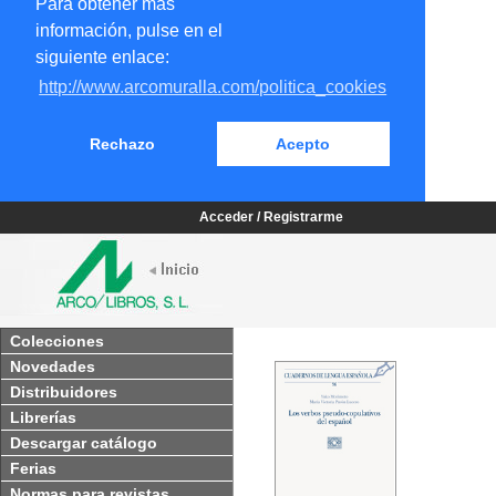
Para obtener más
información, pulse en el
siguiente enlace:
http://www.arcomuralla.com/politica_cookies
Rechazo
Acepto
Acceder / Registrarme
Colecciones
Novedades
Distribuidores
Librerías
Descargar catálogo
Ferias
Normas para revistas