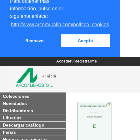
Para obtener más
información, pulse en el
siguiente enlace:
http://www.arcomuralla.com/politica_cookies
Rechazo
Acepto
Acceder / Registrarme
Colecciones
Novedades
Distribuidores
Librerías
Descargar catálogo
Ferias
Normas para revistas