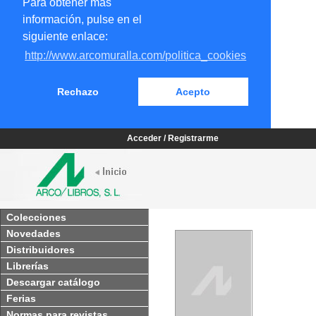
Para obtener más
información, pulse en el
siguiente enlace:
http://www.arcomuralla.com/politica_cookies
Rechazo
Acepto
Acceder / Registrarme
Colecciones
Novedades
Distribuidores
Librerías
Descargar catálogo
Ferias
Normas para revistas