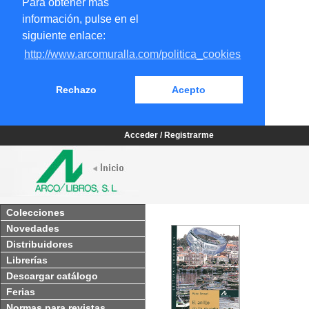
Para obtener más
información, pulse en el
siguiente enlace:
http://www.arcomuralla.com/politica_cookies
Rechazo
Acepto
Acceder / Registrarme
Colecciones
Novedades
Distribuidores
Librerías
Descargar catálogo
Ferias
Normas para revistas