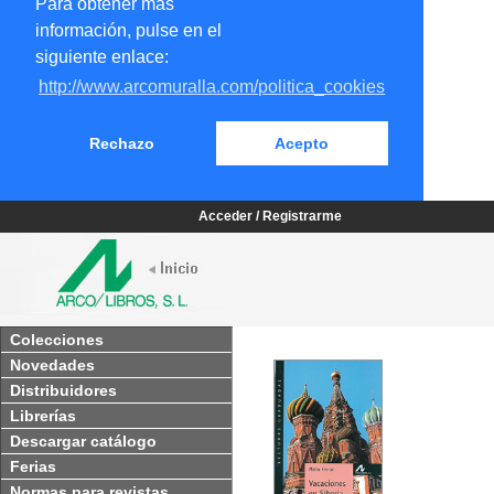
Para obtener más
información, pulse en el
siguiente enlace:
http://www.arcomuralla.com/politica_cookies
Rechazo
Acepto
Acceder / Registrarme
Colecciones
Novedades
Distribuidores
Librerías
Descargar catálogo
Ferias
Normas para revistas