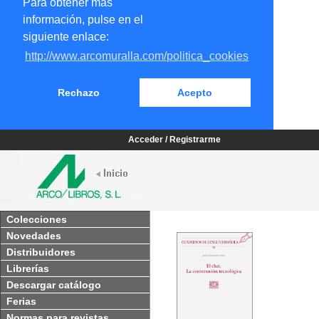
Para obtener más
información, pulse en el
siguiente enlace:
http://www.arcomuralla.com/politica_cookies
Rechazo
Acepto
Acceder / Registrarme
Colecciones
Novedades
Distribuidores
Librerías
Descargar catálogo
Ferias
Normas para revistas