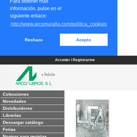
Para obtener más
información, pulse en el
siguiente enlace:
http://www.arcomuralla.com/politica_cookies
Rechazo
Acepto
Acceder / Registrarme
Colecciones
Novedades
Distribuidores
Librerías
Descargar catálogo
Ferias
Normas para revistas