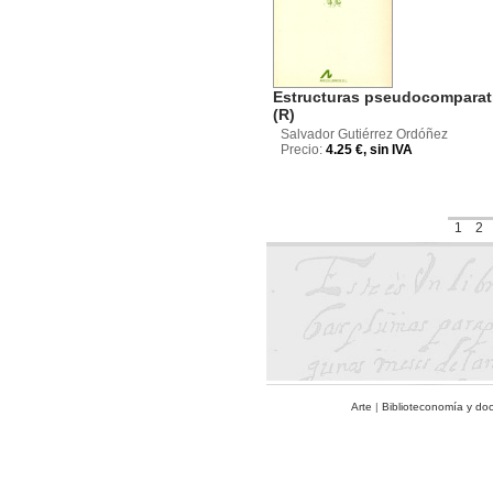
Estructuras pseudocomparat
(R)
Salvador Gutiérrez Ordóñez
Precio:
4.25 €, sin IVA
1
2
Arte
|
Biblioteconomía y do