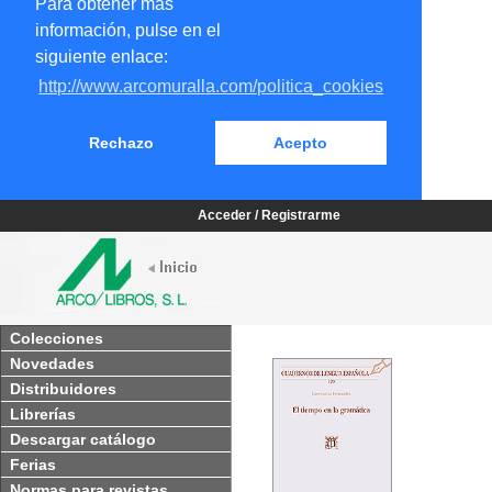
Para obtener más
información, pulse en el
siguiente enlace:
http://www.arcomuralla.com/politica_cookies
Rechazo
Acepto
Acceder / Registrarme
Colecciones
Novedades
Distribuidores
Librerías
Descargar catálogo
Ferias
Normas para revistas