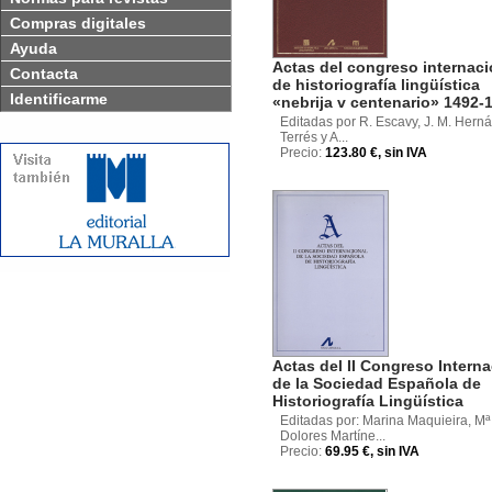
Compras digitales
Ayuda
Actas del congreso internaci
Contacta
de historiografía lingüística
Identificarme
«nebrija v centenario» 1492-
Editadas por R. Escavy, J. M. Hern
Terrés y A...
Precio:
123.80 €, sin IVA
Actas del II Congreso Interna
de la Sociedad Española de
Historiografía Lingüística
Editadas por: Marina Maquieira, Mª
Dolores Martíne...
Precio:
69.95 €, sin IVA