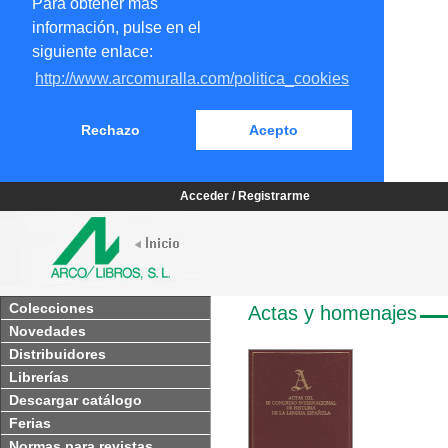
Para obtener más
información, pulse en el
siguiente enlace:
http://www.arcomuralla.com/politica_cookies
Rechazo
Acepto
Acceder / Registrarme
Colecciones
Actas y homenajes
Novedades
Distribuidores
Librerías
Descargar catálogo
Ferias
Normas para revistas