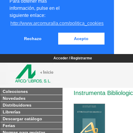
Para obtener más
información, pulse en el
siguiente enlace:
http://www.arcomuralla.com/politica_cookies
Rechazo
Acepto
Acceder / Registrarme
Colecciones
Instrumenta Bibliologi
Novedades
Distribuidores
Librerías
Descargar catálogo
Ferias
Normas para revistas