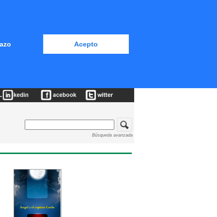
azo
Acepto
Búsqueda avanzada