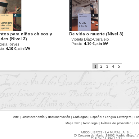
ntos para niños chicos y
De vida o muerte (Nivel 3)
des (Nivel 3)
Violeta Díaz-Corralejo
Precio:
4.10 €, sin IVA
ciela Reyes
cio:
4.10 €, sin IVA
1
2
3
4
5
Arte
|
Biblioteconomía y documentación
|
Catálogos
|
Español / Lengua Extranjera
|
Fil
Mapa web
|
Aviso legal
|
Pólitica de privacidad
|
Co
ARCO LIBROS - LA MURALLA, S.L.
C/ Corazón de María, 28002 Madrid (España
TLF. 34 91 354 16 71