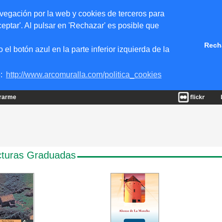
vegación por la web y cookies de terceros para
eptar'. Al pulsar en 'Rechazar' es posible que
Rech
 botón azul en la parte inferior izquierda de la
e:
http://www.arcomuralla.com/politica_cookies
trarme
cturas Graduadas