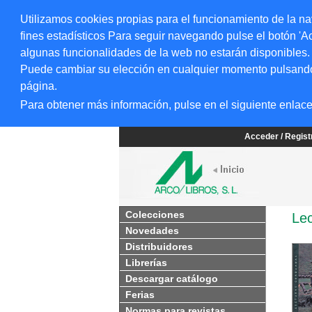
Utilizamos cookies propias para el funcionamiento de la na
fines estadísticos Para seguir navegando pulse el botón 'Ac
algunas funcionalidades de la web no estarán disponibles.
Puede cambiar su elección en cualquier momento pulsando el
página.
Para obtener más información, pulse en el siguiente enlac
Acceder / Regis
Colecciones
Le
Novedades
Distribuidores
Librerías
Descargar catálogo
Ferias
Normas para revistas