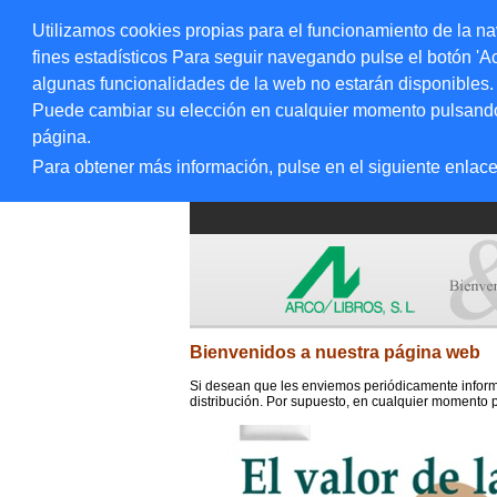
Utilizamos cookies propias para el funcionamiento de la na
fines estadísticos Para seguir navegando pulse el botón 'Ac
algunas funcionalidades de la web no estarán disponibles.
Puede cambiar su elección en cualquier momento pulsando el
página.
Para obtener más información, pulse en el siguiente enlac
Bienvenidos a nuestra página web
Si desean que les enviemos periódicamente informa
distribución. Por supuesto, en cualquier momento p