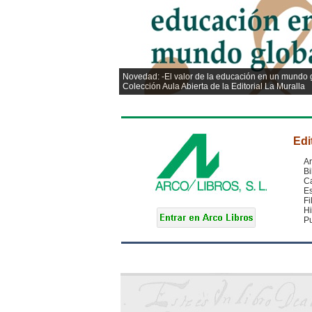
Novedad: -El valor de la educación en un mundo g
Colección Aula Abierta de la Editorial La Muralla
Edi
Ar
Bi
C
Es
Fi
Hi
Pu