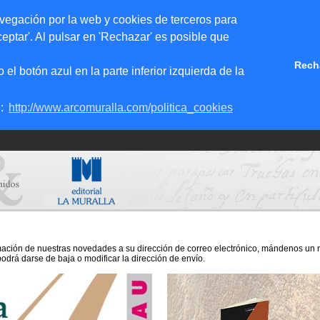
vegación por la web y cookies de terceros para
eptar'. Al pulsar en 'Rechazar' es posible que
Rech
 botón azul en la parte inferior izquierda de la
e:
http://www.arcomuralla.com/politica_cookies
ción de nuestras novedades a su dirección de correo electrónico, mándenos un me
odrá darse de baja o modificar la dirección de envío.