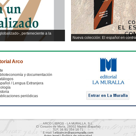
lobalizado-, perteneciente a la
Nueva colección: El español en contra
torial Arco
te
blioteconomía y documentación
atálogos
pañol / Lengua Extranjera
lología
storia
blicaciones periódicas
ARCO LIBROS - LA MURALLA, S.L.
C/ Corazón de María, 28002 Madrid (España)
TLF. 34 91 354 16 71
E-mail:
l.elizaincin@arcomuralla.com
Aviso legal
|
Política de privacidad