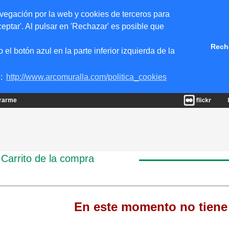
vegación por la web y cookies de terceros para
eptar'. Al pulsar en 'Rechazar' es posible que
Rech
 botón azul en la parte inferior izquierda de la
e:
http://www.arcomuralla.com/politica_cookies
trarme
Carrito de la compra
En este momento no tiene 