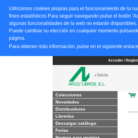
Utilizamos cookies propias para el funcionamiento de la na
fines estadísticos Para seguir navegando pulse el botón 'Ac
algunas funcionalidades de la web no estarán disponibles.
Puede cambiar su elección en cualquier momento pulsando el
página.
Para obtener más información, pulse en el siguiente enlac
Acceder / Regis
Colecciones
Novedades
Distribuidores
Librerías
Descargar catálogo
Ferias
Normas para revistas