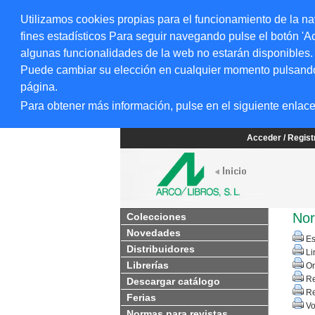
Utilizamos cookies propias para el funcionamiento de la na
fines estadísticos Para seguir navegando pulse el botón 'Ac
algunas funcionalidades de la web no estarán disponibles.
Puede cambiar su elección en cualquier momento pulsando el
página.
Para obtener más información, pulse en el siguiente enlac
Acceder / Regis
Nor
Colecciones
Novedades
Es
Distribuidores
Li
Librerías
Or
Re
Descargar catálogo
Re
Ferias
Vo
Normas para revistas