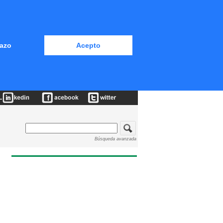
azo
Acepto
Búsqueda avanzada