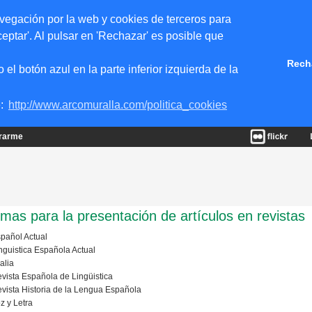
vegación por la web y cookies de terceros para
eptar'. Al pulsar en 'Rechazar' es posible que
Rech
 botón azul en la parte inferior izquierda de la
e:
http://www.arcomuralla.com/politica_cookies
trarme
mas para la presentación de artículos en revistas
pañol Actual
nguistica Española Actual
alia
vista Española de Lingüistica
vista Historia de la Lengua Española
z y Letra