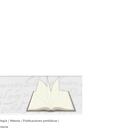
ología
|
Historia
|
Publicaciones periódicas
|
ntacta