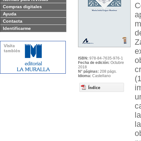
C
Compras digitales
a
Ayuda
Contacta
m
Identificarme
d
Z
e
o
ISBN:
978-84-7635-976-1
Fecha de edición:
Octubre
2018
c
N° páginas:
208 págs.
Idioma:
Castellano
(
i
u
c
l
l
o