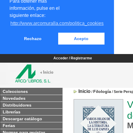
Para obtener más
información, pulse en el
siguiente enlace:
http://www.arcomuralla.com/politica_cookies
Rechazo
Acepto
Acceder / Registrarme
Inicio
Colecciones
Filología
/
/
Serie Pers
Novedades
V
Distribuidores
Librerías
d
Descargar catálogo
M
Ferias
Normas para revistas