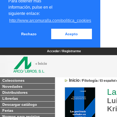
Para obtener más
información, pulse en el
siguiente enlace:
http://www.arcomuralla.com/politica_cookies
Rechazo
Acepto
Acceder / Registrarme
Inicio
Colecciones
Filología
/
/
El español 
Novedades
La
Distribuidores
Librerías
Lu
Descargar catálogo
Kr
Ferias
Normas para revistas