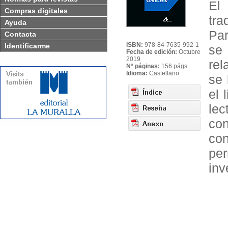
El 
Compras digitales
tra
Ayuda
Par
Contacta
ISBN:
978-84-7635-992-1
Identificarme
se
Fecha de edición:
Octubre
2019
rel
N° páginas:
156 págs.
Idioma:
Castellano
se 
el 
le
con
con
pe
inv