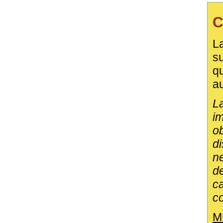
C
L
s
q
au
L
i
o
d
n
d
c
c
M