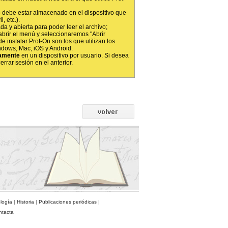
 debe estar almacenado en el dispositivo que
, etc.).
da y abierta para poder leer el archivo;
abrir el menú y seleccionaremos "Abrir
e instalar Prot-On son los que utilizan los
ndows, Mac, iOS y Android.
amente
en un dispositivo por usuario. Si desea
rrar sesión en el anterior.
ología
|
Historia
|
Publicaciones periódicas
|
ntacta