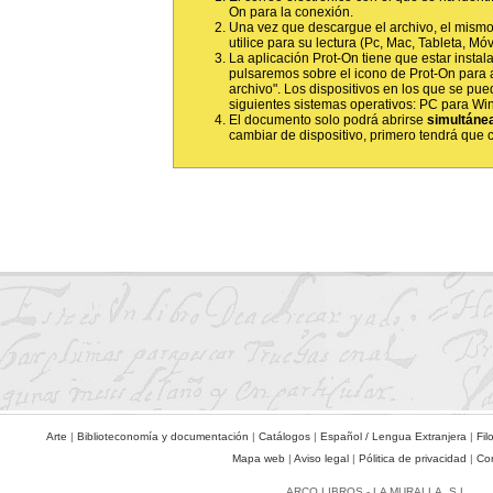
On para la conexión.
Una vez que descargue el archivo, el mismo
utilice para su lectura (Pc, Mac, Tableta, Móvil
La aplicación Prot-On tiene que estar instala
pulsaremos sobre el icono de Prot-On para 
archivo". Los dispositivos en los que se pued
siguientes sistemas operativos: PC para Wi
El documento solo podrá abrirse
simultáne
cambiar de dispositivo, primero tendrá que ce
Arte
|
Biblioteconomía y documentación
|
Catálogos
|
Español / Lengua Extranjera
|
Fil
Mapa web
|
Aviso legal
|
Pólitica de privacidad
|
Co
ARCO LIBROS - LA MURALLA, S.L.