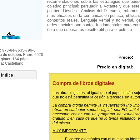
recomendaciones sobre las estrategias que puede
objetivo principal: persuadir al votante y que est
político. Desde el Análisis del Discurso, tratamo
más eficaces en la comunicación política, utilizand
contextos reales. Lenguaje verbal y no verbal, g
redes sociales son puntos fundamentales para conse
obra que esperamos resulte útil para el político.
:
978-84-7635-799-6
a de edición:
Enero 2020
Precio:
áginas:
164 págs.
ma:
Castellano
Precio en digital:
Compra de libros digitales
Las obras digitales, al igual que el papel, están suj
que no está permitida la cesión a terceros sin autor
La compra digital permite la visualización (no im
obras en cualquier soporte digital, sea PC, tablet, 
necesario contar con un programa de visualiza
gratuito y, en caso de que no lo tenga instalado,
del mismo.
MUY IMPORTANTE:
El correo electrónico con el que se ha identi