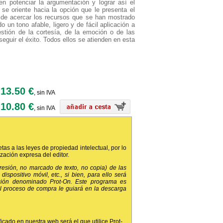
n potenciar la argumentación y lograr así el
e se oriente hacia la opción que le presenta el
s de acercar los recursos que se han mostrado
o un tono afable, ligero y de fácil aplicación a
estión de la cortesía, de la emoción o de las
guir el éxito. Todos ellos se atienden en esta
13.50 €
, sin IVA
10.80 €
, sin IVA
etas a las leyes de propiedad intelectual, por lo
ización expresa del editor.
presión, no marcado de texto, no copia) de las
dispositivo móvil, etc., si bien, para ello será
ción denominado Prot-On. Este programa es
 el proceso de compra le guiará en la descarga
ficado en nuestra web será el que utilice Prot-