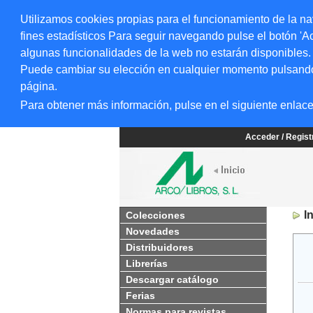
Utilizamos cookies propias para el funcionamiento de la na
fines estadísticos Para seguir navegando pulse el botón 'Ac
algunas funcionalidades de la web no estarán disponibles.
Puede cambiar su elección en cualquier momento pulsando el
página.
Para obtener más información, pulse en el siguiente enlac
Acceder / Regis
I
Colecciones
Novedades
Distribuidores
Librerías
Descargar catálogo
Ferias
Normas para revistas