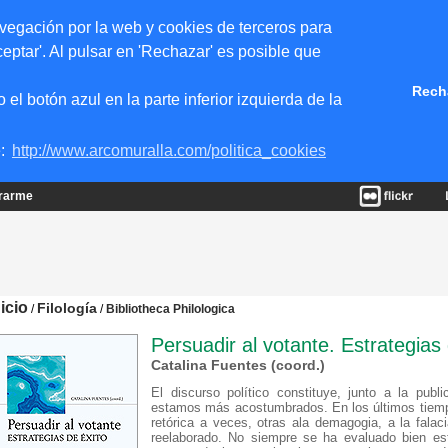
vegación por la web y cookies de terceros para
eptar'. Al pulsar en 'Rechazar' es posible que
Rech
 botón azul en la parte inferior izquierda de la
e:
http://www.arcomuralla.com/politica_cookies
trarme
nicio
Filología
/
/
Bibliotheca Philologica
Persuadir al votante. Estrategias 
Catalina Fuentes (coord.)
El discurso político constituye, junto a la publ
estamos más acostumbrados. En los últimos tiempos
retórica a veces, otras ala demagogia, a la falacia
reelaborado. No siempre se ha evaluado bien esta