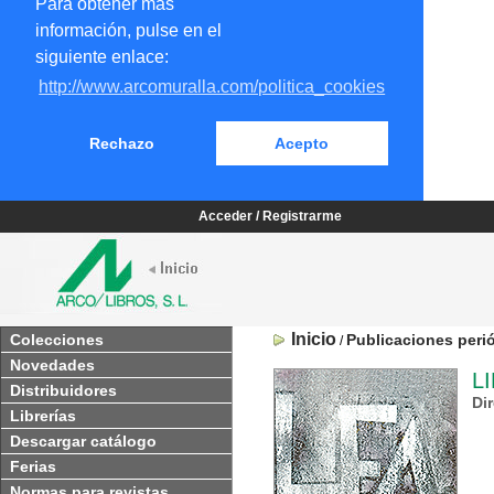
Para obtener más
información, pulse en el
siguiente enlace:
http://www.arcomuralla.com/politica_cookies
Rechazo
Acepto
Acceder / Registrarme
Inicio
Colecciones
Publicaciones peri
/
Novedades
L
Distribuidores
Di
Librerías
Descargar catálogo
Ferias
Normas para revistas