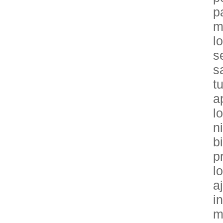
p
m
l
s
s
t
a
l
n
b
p
l
a
i
m