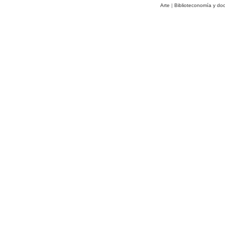
Arte
|
Biblioteconomía y do