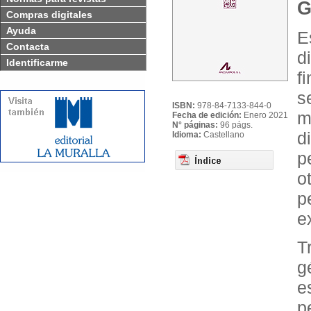
G
Compras digitales
Ayuda
E
Contacta
d
Identificarme
f
s
ISBN:
978-84-7133-844-0
m
Fecha de edición:
Enero 2021
N° páginas:
96 págs.
d
Idioma:
Castellano
p
o
p
e
T
g
e
p