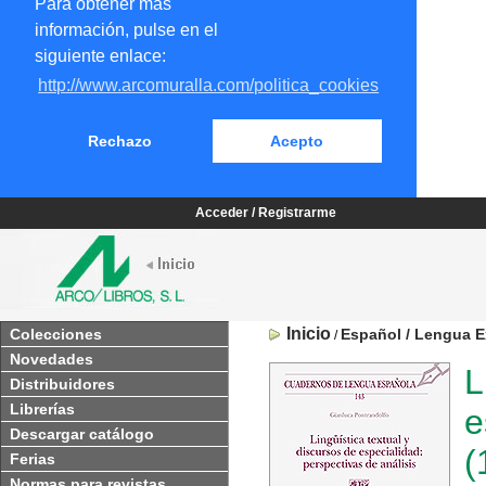
Para obtener más
información, pulse en el
siguiente enlace:
http://www.arcomuralla.com/politica_cookies
Rechazo
Acepto
Acceder / Registrarme
Inicio
Colecciones
Español / Lengua E
/
Novedades
L
Distribuidores
Librerías
e
Descargar catálogo
(
Ferias
Normas para revistas