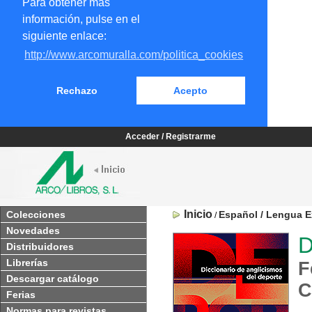
Para obtener más
información, pulse en el
siguiente enlace:
http://www.arcomuralla.com/politica_cookies
Rechazo
Acepto
Acceder / Registrarme
Inicio
Colecciones
Español / Lengua E
/
Novedades
D
Distribuidores
Librerías
F
Descargar catálogo
C
Ferias
Normas para revistas