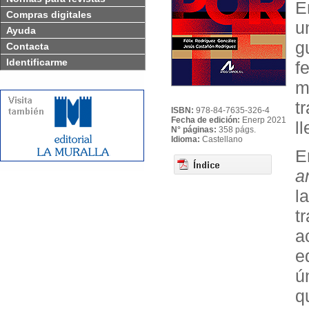
E
Compras digitales
u
Ayuda
g
Contacta
Identificarme
f
m
t
ISBN:
978-84-7635-326-4
Fecha de edición:
Enerp 2021
l
N° páginas:
358 págs.
Idioma:
Castellano
E
a
l
t
a
e
ú
q