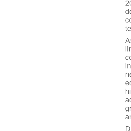
2
d
c
t
A
l
c
i
n
e
h
a
g
a
D