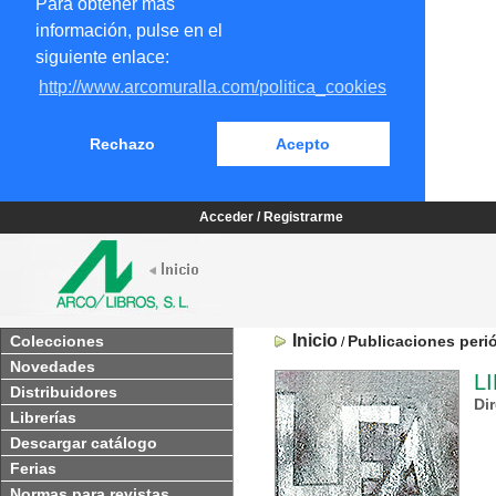
Para obtener más
información, pulse en el
siguiente enlace:
http://www.arcomuralla.com/politica_cookies
Rechazo
Acepto
Acceder / Registrarme
Inicio
Colecciones
Publicaciones peri
/
Novedades
L
Distribuidores
Di
Librerías
Descargar catálogo
Ferias
Normas para revistas