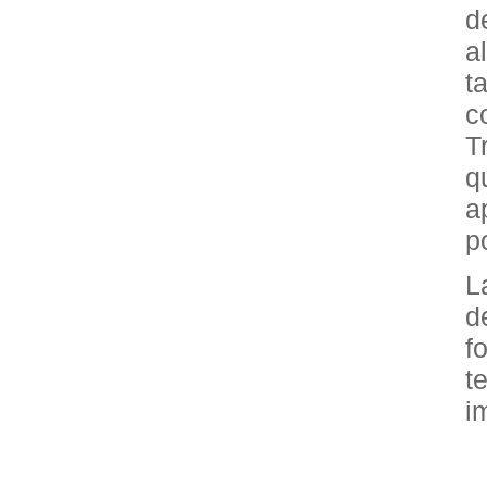
d
a
t
c
T
q
a
p
L
d
f
t
i