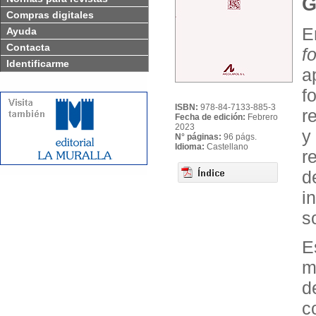
G
Compras digitales
Ayuda
Contacta
f
Identificarme
a
f
ISBN:
978-84-7133-885-3
r
Fecha de edición:
Febrero
2023
y
N° páginas:
96 págs.
Idioma:
Castellano
r
d
i
s
E
m
d
c