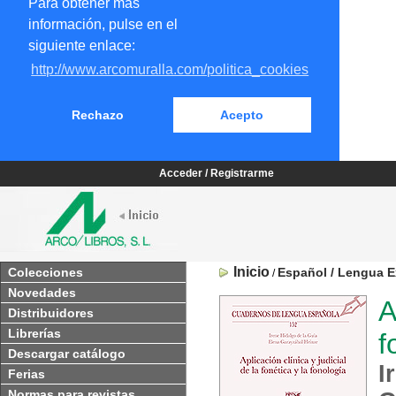
Para obtener más
información, pulse en el
siguiente enlace:
http://www.arcomuralla.com/politica_cookies
Rechazo
Acepto
Acceder / Registrarme
Inicio
Colecciones
Español / Lengua E
/
Novedades
A
Distribuidores
Librerías
f
Descargar catálogo
I
Ferias
Normas para revistas