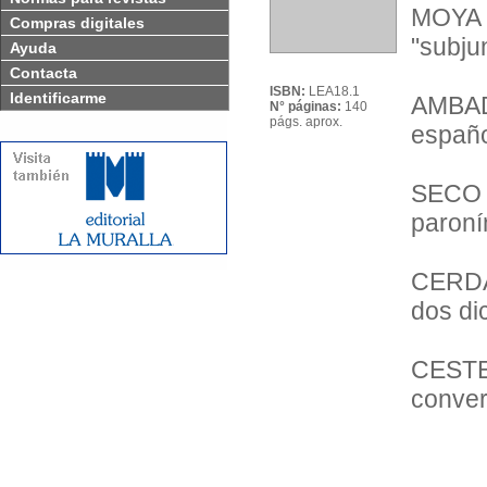
MOYA 
Compras digitales
"subju
Ayuda
Contacta
ISBN:
LEA18.1
Identificarme
AMBAD
N° páginas:
140
págs. aprox.
españo
SECO
paroní
CERDÀ
dos di
CESTE
conver