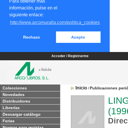
Para obtener más
información, pulse en el
siguiente enlace:
http://www.arcomuralla.com/politica_cookies
Rechazo
Acepto
Acceder / Registrarme
Inicio
Colecciones
Publicaciones peri
/
Novedades
LING
Distribuidores
Librerías
(199
Descargar catálogo
Direc
Ferias
Normas para revistas