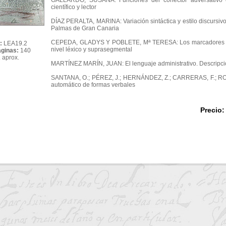
GALLARDO, SUSANA: Funciones del conector adversativo en 
científico y lector
DÍAZ PERALTA, MARINA: Variación sintáctica y estilo discursivo:
Palmas de Gran Canaria
CEPEDA, GLADYS Y POBLETE, Mª TERESA: Los marcadores conv
:
LEA19.2
nivel léxico y suprasegmental
áginas:
140
 aprox.
MARTÍNEZ MARÍN, JUAN: El lenguaje administrativo. Descripc
SANTANA, O.; PÉREZ, J.; HERNÁNDEZ, Z.; CARRERAS, F.; ROD
automático de formas verbales
Precio: