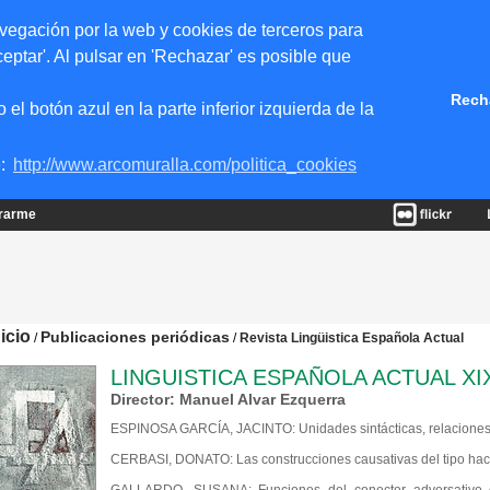
vegación por la web y cookies de terceros para
eptar'. Al pulsar en 'Rechazar' es posible que
Rech
 botón azul en la parte inferior izquierda de la
e:
http://www.arcomuralla.com/politica_cookies
trarme
nicio
Publicaciones periódicas
/
/
Revista Lingüistica Española Actual
LINGUISTICA ESPAÑOLA ACTUAL XIX
Director: Manuel Alvar Ezquerra
ESPINOSA GARCÍA, JACINTO: Unidades sintácticas, relaciones s
CERBASI, DONATO: Las construcciones causativas del tipo hacer 