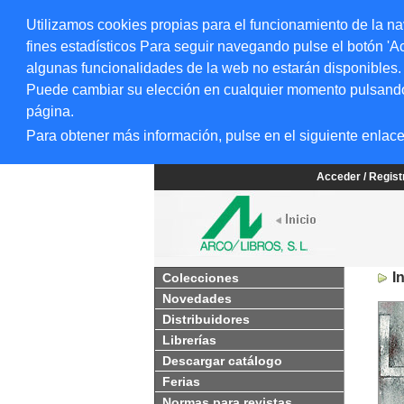
Utilizamos cookies propias para el funcionamiento de la na
fines estadísticos Para seguir navegando pulse el botón 'Ac
algunas funcionalidades de la web no estarán disponibles.
Puede cambiar su elección en cualquier momento pulsando el
página.
Para obtener más información, pulse en el siguiente enlac
Acceder / Regis
I
Colecciones
Novedades
Distribuidores
Librerías
Descargar catálogo
Ferias
Normas para revistas