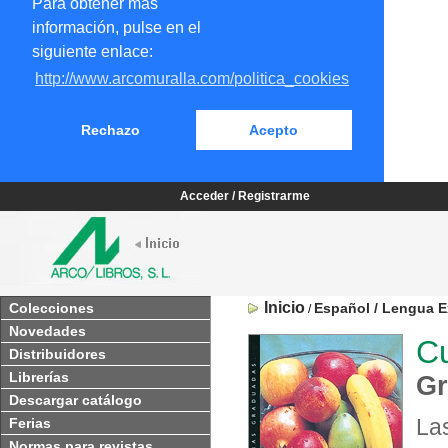
Para obtener más
información, pulse en el
siguiente enlace:
http://www.arcomuralla.com/politica_cookies
Rechazo
Acepto
Acceder / Registrarme
Inicio
Colecciones
Español / Lengua E
/
Novedades
Cu
Distribuidores
Librerías
Gr
Descargar catálogo
La
Ferias
Normas para revistas