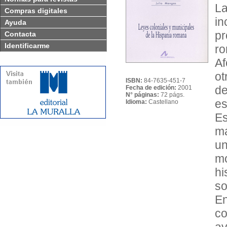
La
Compras digitales
in
Ayuda
p
Contacta
Identificarme
r
A
ot
ISBN:
84-7635-451-7
de
Fecha de edición:
2001
N° páginas:
72 págs.
es
Idioma:
Castellano
Es
má
u
m
hi
so
En
co
av