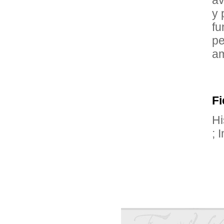
y 
fu
pe
am
Fi
Hi
; 