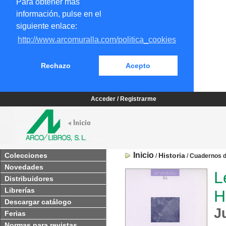
Para obtener más
información, pulse en el
siguiente enlace:
http://www.arcomuralla.com/politica_cookies
Rechazo
Acepto
Acceder / Registrarme
Inicio
Colecciones
Historia
/
/
Cuadernos d
Novedades
L
Distribuidores
Librerías
H
Descargar catálogo
J
Ferias
Normas para revistas