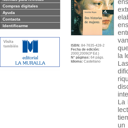
ens
Compras digitales
ext
Ayuda
ela
Contacta
en
Identificarme
ent
van
ISBN:
84-7635-428-2
que
Fecha de edición:
2000;2009(3ª Ed.)
la 
N° páginas:
64 págs.
Idioma:
Castellano
Las
dif
riq
dis
int
La 
lec
tie
un 