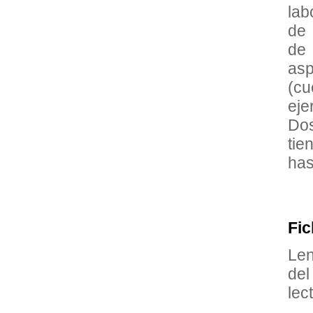
lab
de 
de 
asp
(cu
eje
Dos
tie
has
Fic
Len
del
lec