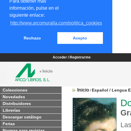
Para obtener más
información, pulse en el
siguiente enlace:
http://www.arcomuralla.com/politica_cookies
Rechazo
Acepto
Acceder / Registrarme
Inicio
Colecciones
Español / Lengua E
/
Novedades
Do
Distribuidores
Librerías
Gr
Descargar catálogo
La
Ferias
Normas para revistas