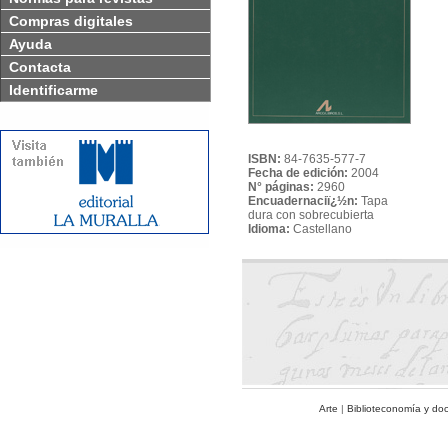
Compras digitales
Ayuda
Contacta
Identificarme
ISBN:
84-7635-577-7
Fecha de edición:
2004
N° páginas:
2960
Encuadernaciï¿½n:
Tapa
dura con sobrecubierta
Idioma:
Castellano
Arte
|
Biblioteconomía y do