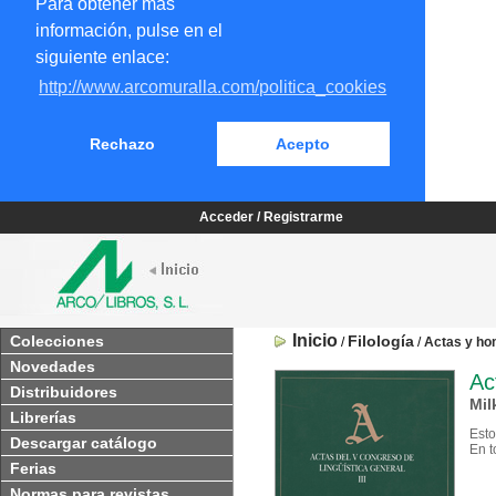
Para obtener más
información, pulse en el
siguiente enlace:
http://www.arcomuralla.com/politica_cookies
Rechazo
Acepto
Acceder / Registrarme
Inicio
Colecciones
Filología
/
/
Actas y ho
Novedades
Ac
Distribuidores
Mil
Librerías
Esto
Descargar catálogo
En t
Ferias
Normas para revistas