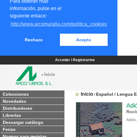
Para obtener más
información, pulse en el
siguiente enlace:
http://www.arcomuralla.com/politica_cookies
Rechazo
Acepto
Acceder / Registrarme
Inicio
Colecciones
Español / Lengua E
/
Novedades
Adió
Distribuidores
Rocí
Librerías
Adiós,
Descargar catálogo
Ferias
Normas para revistas