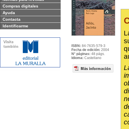
Compras digitales
Ayuda
C
Contacta
Identificarme
L
s
ISBN:
84-7635-579-3
q
Fecha de edición:
2004
N° páginas:
48 págs.
a
Idioma:
Castellano
L
i
o
d
n
d
c
c