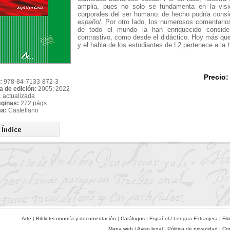
amplia, pues no solo se fundamenta en la visi
corporales del ser humano: de hecho podría cons
español
. Por otro lado, los numerosos comentari
de todo el mundo la han enriquecido conside
contrastivo, como desde el didáctico. Hoy más que
y el habla de los estudiantes de L2 pertenece a la
Precio:
:
978-84-7133-872-3
a de edición:
2005; 2022
. actualizada
áginas:
272 págs.
ma:
Castellano
Arte
|
Biblioteconomía y documentación
|
Catálogos
|
Español / Lengua Extranjera
|
Fil
Mapa web
|
Aviso legal
|
Pólitica de privacidad
|
Co