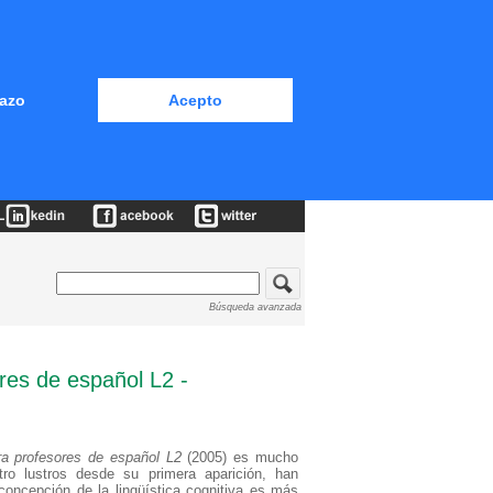
azo
Acepto
Búsqueda avanzada
res de español L2 -
ra profesores de español L2
(2005) es mucho
ro lustros desde su primera aparición, han
oncepción de la lingüística cognitiva es más