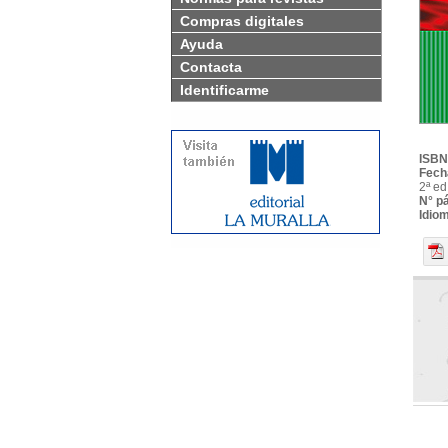
Compras digitales
Ayuda
Contacta
Identificarme
ISBN
Fech
2ª ed
N° p
Idio