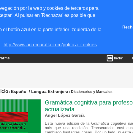
vegación por la web y cookies de terceros para
eptar'. Al pulsar en 'Rechazar' es posible que
Rech
 botón azul en la parte inferior izquierda de la
e:
http://www.arcomuralla.com/politica_cookies
trarme
nicio
Español / Lengua Extranjera
/
/
Diccionarios y Manuales
Gramática cognitiva para profeso
actualizada
Ángel López García
Esta nueva edición de la
Gramática cognitiva pa
más que una reedición. Transcurridos casi cuat
cambiado bastantes cosas. Por un lado, nuestra c