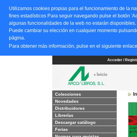
Utilizamos cookies propias para el funcionamiento de la na
fines estadísticos Para seguir navegando pulse el botón 'Ac
algunas funcionalidades de la web no estarán disponibles.
Puede cambiar su elección en cualquier momento pulsando el
página.
Para obtener más información, pulse en el siguiente enlac
Acceder / Regis
I
Colecciones
Novedades
Distribuidores
Librerías
Descargar catálogo
Ferias
Normas para revistas