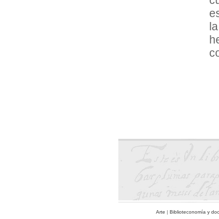
e
l
h
c
Arte
|
Biblioteconomía y do