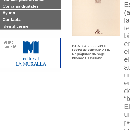
E
Compras digitales
(
Ayuda
l
Contacta
Identificarme
t
b
e
ISBN:
84-7635-639-0
e
Fecha de edición:
2006
N° páginas:
96 págs.
e
Idioma:
Castellano
a
un
e
d
“
E
u
p
c