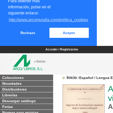
Para obtener más
información, pulse en el
siguiente enlace:
http://www.arcomuralla.com/politica_cookies
Rechazo
Acepto
Acceder / Registrarme
Inicio
Colecciones
Español / Lengua E
/
Novedades
A
Distribuidores
Librerías
v
Descargar catálogo
A
Ferias
Normas para revistas