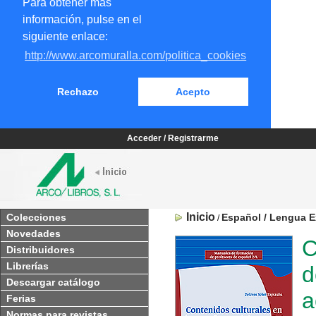
Para obtener más
información, pulse en el
siguiente enlace:
http://www.arcomuralla.com/politica_cookies
Rechazo
Acepto
Acceder / Registrarme
Inicio
Colecciones
Español / Lengua E
/
Novedades
C
Distribuidores
Librerías
d
Descargar catálogo
a
Ferias
Normas para revistas