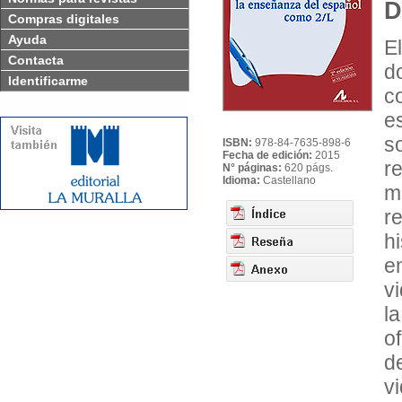
D
Compras digitales
Ayuda
El
Contacta
d
Identificarme
c
e
s
ISBN:
978-84-7635-898-6
Fecha de edición:
2015
r
N° páginas:
620 págs.
Idioma:
Castellano
m
r
h
e
v
l
o
d
v