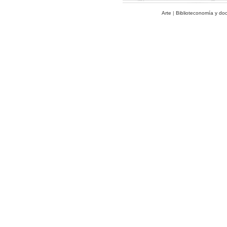
Arte
|
Biblioteconomía y do