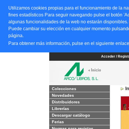
Utilizamos cookies propias para el funcionamiento de la na
fines estadísticos Para seguir navegando pulse el botón 'Ac
algunas funcionalidades de la web no estarán disponibles.
Puede cambiar su elección en cualquier momento pulsando el
página.
Para obtener más información, pulse en el siguiente enlac
Acceder / Regis
I
Colecciones
Novedades
Distribuidores
Librerías
Descargar catálogo
Ferias
Normas para revistas