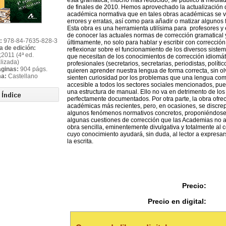
esta gramática, mucho más reducido, se publicó a mediad
de finales de 2010. Hemos aprovechado la actualización d
académica normativa que en tales obras académicas se vi
errores y erratas, así como para añadir o matizar alguno
Esta obra es una herramienta utilísima para profesores y 
de conocer las actuales normas de corrección gramatical
:
978-84-7635-828-3
últimamente, no solo para hablar y escribir con correcció
a de edición:
reflexionar sobre el funcionamiento de los diversos siste
2011 (4ª ed.
que necesitan de los conocimientos de corrección idiomáti
lizada)
profesionales (secretarios, secretarias, periodistas, políti
áginas:
904 págs.
quieren aprender nuestra lengua de forma correcta, sin olv
ma:
Castellano
sienten curiosidad por los problemas que una lengua como
accesible a todos los sectores sociales mencionados, pues
una estructura de manual. Ello no va en detrimento de los
perfectamente documentados. Por otra parte, la obra ofre
académicas más recientes, pero, en ocasiones, se discrepa
algunos fenómenos normativos concretos, proponiéndose o
algunas cuestiones de corrección que las Academias no 
obra sencilla, eminentemente divulgativa y totalmente al
cuyo conocimiento ayudará, sin duda, al lector a expresar
la escrita.
Precio:
Precio en digital: