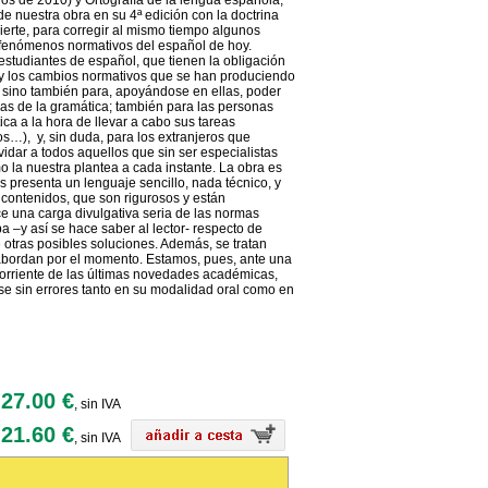
os de 2010) y Ortografía de la lengua española,
e nuestra obra en su 4ª edición con la doctrina
erte, para corregir al mismo tiempo algunos
s fenómenos normativos del español de hoy.
estudiantes de español, que tienen la obligación
 y los cambios normativos que se han produciendo
n sino también para, apoyándose en ellas, poder
mas de la gramática; también para las personas
ca a la hora de llevar a cabo sus tareas
cos…), y, sin duda, para los extranjeros que
idar a todos aquellos que sin ser especialistas
 la nuestra plantea a cada instante. La obra es
 presenta un lenguaje sencillo, nada técnico, y
 contenidos, que son rigurosos y están
ce una carga divulgativa seria de las normas
 –y así se hace saber al lector- respecto de
tras posibles soluciones. Además, se tratan
abordan por el momento. Estamos, pues, ante una
 corriente de las últimas novedades académicas,
se sin errores tanto en su modalidad oral como en
27.00 €
, sin IVA
21.60 €
, sin IVA