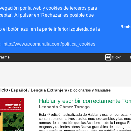
vegación por la web y cookies de terceros para
eptar'. Al pulsar en 'Rechazar' es posible que
Rech
 botón azul en la parte inferior izquierda de la
e:
http://www.arcomuralla.com/politica_cookies
trarme
nicio
Español / Lengua Extranjera
/
/
Diccionarios y Manuales
Hablar y escribir correctamente Tom
Leonardo Gómez Torrego
Esta 4ª edición actualizada de Hablar y escribir correcta
contenidos normativos tras los muchos cambios y las mu
normas de corrección que las Academias de la Lengua Esp
magnas y recientes obras Nueva gramática de la lengua e