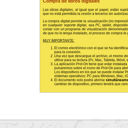
Compra de libros digitales
Las obras digitales, al igual que el papel, están sujet
que no está permitida la cesión a terceros sin autorizac
La compra digital permite la visualización (no impresi
en cualquier soporte digital, sea PC, tablet, dispositiv
contar con un programa de visualización denominado 
de que no lo tenga instalado, el proceso de compra le
MUY IMPORTANTE:
El correo electrónico con el que se ha identific
para la conexión.
Una vez que descargue el archivo, el mismo de
utilice para su lectura (Pc, Mac, Tableta, Móvil, e
La aplicación Prot-On tiene que estar instalada 
pulsaremos sobre el icono de Prot-On para abri
Los dispositivos en los que se puede instalar Pr
sistemas operativos: PC para Windows, Mac, iO
El documento solo podrá abrirse
simultáneam
cambiar de dispositivo, primero tendrá que cerra