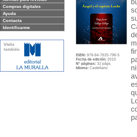
b
Compras digitales
s
Ayuda
s
Contacta
C
Identificarme
d
m
f
ISBN:
978-84-7635-796-5
p
Fecha de edición:
2010
N° páginas:
32 págs.
n
Idioma:
Castellano
a
e
q
L
c
p