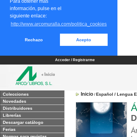
Para obtener más
información, pulse en el
siguiente enlace:
http://www.arcomuralla.com/politica_cookies
Rechazo
Acepto
Acceder / Registrarme
Inicio
Colecciones
Español / Lengua E
/
Novedades
Á
Distribuidores
Librerías
D
Descargar catálogo
Á
Ferias
Normas para revistas