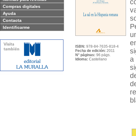
c
Compras digitales
v
Ayuda
s
Contacta
P
Identificarme
u
e
ISBN:
978-84-7635-818-4
s
Fecha de edición:
2011
N° páginas:
96 págs.
a
Idioma:
Castellano
s
d
d
r
b