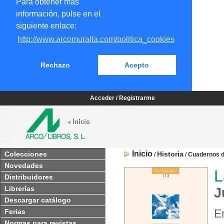
Para obtener más
información, pulse en el
siguiente enlace:
http://www.arcomuralla.com/politica_cookies
Rechazo
Acepto
Acceder / Registrarme
Inicio
Colecciones
Historia
/
/
Cuadernos d
Novedades
L
Distribuidores
Librerías
J
Descargar catálogo
E
Ferias
Normas para revistas