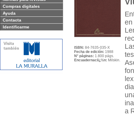
Vi
Compras digitales
En
Ayuda
Contacta
en
Identificarme
Le
re
La
ISBN:
84-7635-035-X
Fecha de edición:
1988
te
N° páginas:
1.800 págs.
Encuadernaciï¿½n:
Milskin.
As
fon
lex
di
un
in
a 