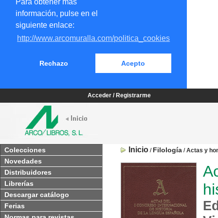
Para obtener más
información, pulse en el
siguiente enlace:
http://www.arcomuralla.com/politica_cookies
Rechazo
Acepto
Acceder / Registrarme
Inicio
Colecciones
Filología
/
/
Actas y ho
Novedades
Ac
Distribuidores
Librerías
hi
Descargar catálogo
Ed
Ferias
Normas para revistas