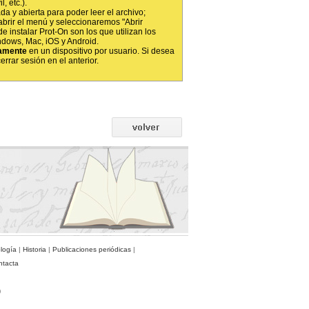
, etc.).
da y abierta para poder leer el archivo;
abrir el menú y seleccionaremos "Abrir
e instalar Prot-On son los que utilizan los
ndows, Mac, iOS y Android.
amente
en un dispositivo por usuario. Si desea
rrar sesión en el anterior.
ología
|
Historia
|
Publicaciones periódicas
|
ntacta
)