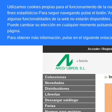
Utilizamos cookies propias para el funcionamiento de la na
fines estadísticos Para seguir navegando pulse el botón 'Ac
algunas funcionalidades de la web no estarán disponibles.
Puede cambiar su elección en cualquier momento pulsando el
página.
Para obtener más información, pulse en el siguiente enlac
Acceder / Regis
I
Colecciones
Novedades
Distribuidores
Librerías
Descargar catálogo
Ferias
Normas para revistas