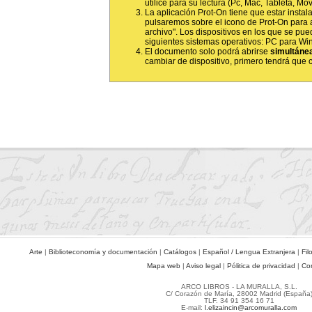
utilice para su lectura (Pc, Mac, Tableta, Móvil
La aplicación Prot-On tiene que estar instala
pulsaremos sobre el icono de Prot-On para 
archivo". Los dispositivos en los que se pued
siguientes sistemas operativos: PC para Wi
El documento solo podrá abrirse
simultáne
cambiar de dispositivo, primero tendrá que ce
Arte
|
Biblioteconomía y documentación
|
Catálogos
|
Español / Lengua Extranjera
|
Fil
Mapa web
|
Aviso legal
|
Pólitica de privacidad
|
Co
ARCO LIBROS - LA MURALLA, S.L.
C/ Corazón de María, 28002 Madrid (España
TLF. 34 91 354 16 71
E-mail:
l.elizaincin@arcomuralla.com