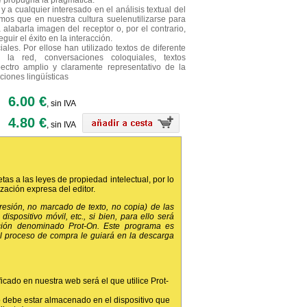
e propugna la pragmática.
 a cualquier interesado en el análisis textual del
mos que en nuestra cultura suelenutilizarse para
 alabarla imagen del receptor o, por el contrario,
uir el éxito en la interacción.
iales. Por ellose han utilizado textos de diferente
n la red, conversaciones coloquiales, textos
tro amplio y claramente representativo de la
iones lingüísticas
6.00 €
, sin IVA
4.80 €
, sin IVA
etas a las leyes de propiedad intelectual, por lo
ización expresa del editor.
presión, no marcado de texto, no copia) de las
dispositivo móvil, etc., si bien, para ello será
ción denominado Prot-On. Este programa es
 el proceso de compra le guiará en la descarga
ficado en nuestra web será el que utilice Prot-
 debe estar almacenado en el dispositivo que