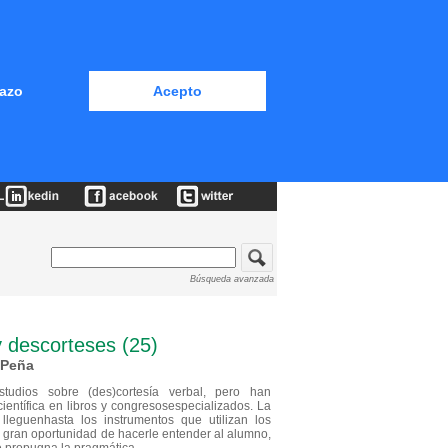
azo
Acepto
Búsqueda avanzada
y descorteses (25)
 Peña
udios sobre (des)cortesía verbal, pero han
ientífica en libros y congresosespecializados. La
lleguenhasta los instrumentos que utilizan los
 gran oportunidad de hacerle entender al alumno,