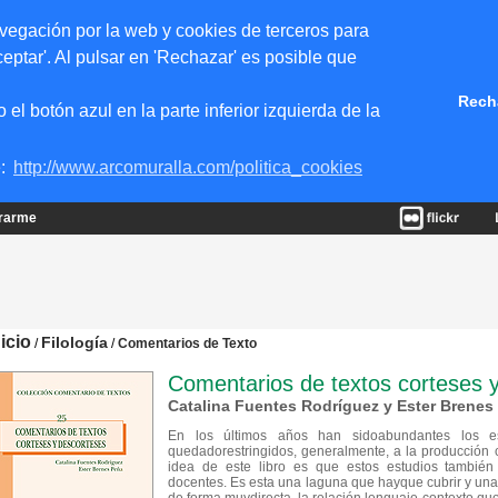
vegación por la web y cookies de terceros para
eptar'. Al pulsar en 'Rechazar' es posible que
Rech
 botón azul en la parte inferior izquierda de la
e:
http://www.arcomuralla.com/politica_cookies
trarme
nicio
Filología
/
/
Comentarios de Texto
Comentarios de textos corteses 
Catalina Fuentes Rodríguez y Ester Brenes
En los últimos años han sidoabundantes los est
quedadorestringidos, generalmente, a la producción c
idea de este libro es que estos estudios también 
docentes. Es esta una laguna que hayque cubrir y una