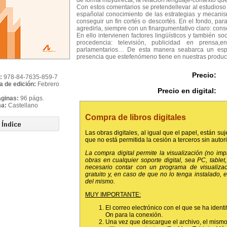
de forma muydirecta, la relación lenguaje-contexto qu
Con estos comentarios se pretendellevar al estudioso y
españolal conocimiento de las estrategias y mecanis
conseguir un fin cortés o descortés. En el fondo, para
agredirla, siempre con un finargumentativo claro: conseg
En ello intervienen factores lingüísticos y también soc
procedencia: televisión, publicidad en prensa,e
parlamentarios… De esta manera seabarca un espec
presencia que estefenómeno tiene en nuestras producc
Precio:
:
978-84-7635-859-7
a de edición:
Febrero
Precio en digital:
áginas:
96 págs.
ma:
Castellano
Compra de libros digitales
Las obras digitales, al igual que el papel, están suj
que no está permitida la cesión a terceros sin autor
La compra digital permite la visualización (no im
obras en cualquier soporte digital, sea PC, tablet, 
necesario contar con un programa de visualiza
gratuito y, en caso de que no lo tenga instalado,
del mismo.
MUY IMPORTANTE:
El correo electrónico con el que se ha identi
On para la conexión.
Una vez que descargue el archivo, el mismo