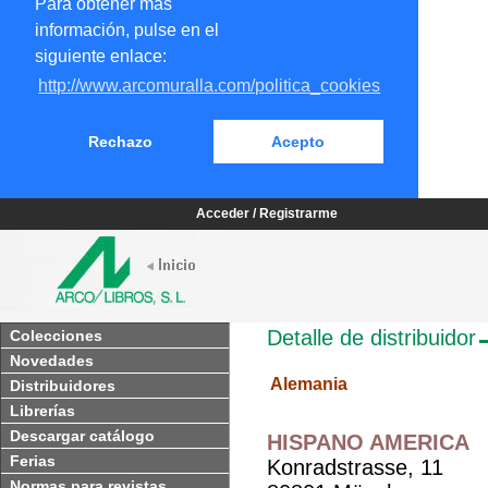
Para obtener más
información, pulse en el
siguiente enlace:
http://www.arcomuralla.com/politica_cookies
Rechazo
Acepto
Acceder / Registrarme
Detalle de distribuidor
Colecciones
Novedades
Alemania
Distribuidores
Librerías
Descargar catálogo
HISPANO AMERICA
Ferias
Konradstrasse, 11
Normas para revistas