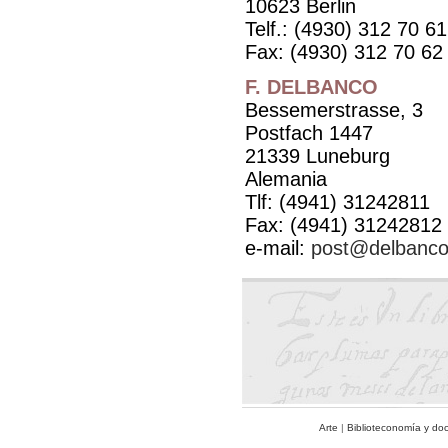
10623 Berlin
Telf.: (4930) 312 70 61
Fax: (4930) 312 70 62
F. DELBANCO
Bessemerstrasse, 3
Postfach 1447
21339 Luneburg
Alemania
Tlf: (4941) 31242811
Fax: (4941) 31242812
e-mail:
post@delbanc
Arte
|
Biblioteconomía y do