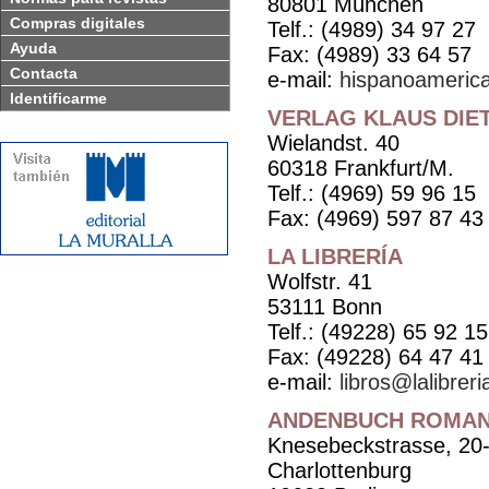
80801 München
Compras digitales
Telf.: (4989) 34 97 27
Ayuda
Fax: (4989) 33 64 57
Contacta
e-mail:
hispanoamerica
Identificarme
VERLAG KLAUS DIE
Wielandst. 40
60318 Frankfurt/M.
Telf.: (4969) 59 96 15
Fax: (4969) 597 87 43
LA LIBRERÍA
Wolfstr. 41
53111 Bonn
Telf.: (49228) 65 92 15
Fax: (49228) 64 47 41
e-mail:
libros@lalibreri
ANDENBUCH ROMAN
Knesebeckstrasse, 20
Charlottenburg