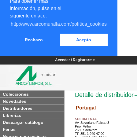
Para obtener más
información, pulse en el
siguiente enlace:
http://www.arcomuralla.com/politica_cookies
Rechazo
Acepto
Acceder / Registrarme
Detalle de distribuidor
Colecciones
Novedades
Portugal
Distribuidores
Librerías
SDLDM FNAC
Descargar catálogo
Av. Severiano Falcao,3
Prior Velho
Ferias
2685 Sacavem
Tlf: 351 1 940 47 00
Normas para revistas