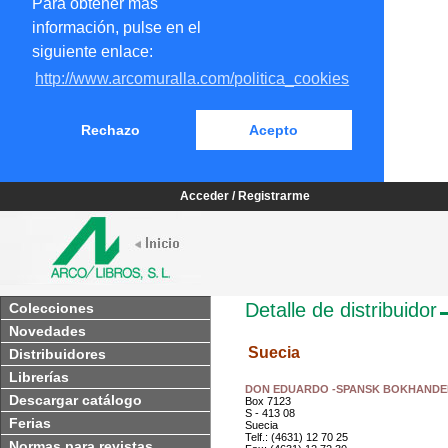
Para obtener más
información, pulse en el
siguiente enlace:
http://www.arcomuralla.com/politica_cookies
Rechazo
Acepto
Acceder / Registrarme
Detalle de distribuidor
Colecciones
Novedades
Suecia
Distribuidores
Librerías
DON EDUARDO -SPANSK BOKHANDE
Descargar catálogo
Box 7123
S - 413 08
Ferias
Suecia
Telf.: (4631) 12 70 25
Normas para revistas