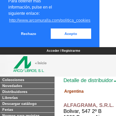
Para obtener más
información, pulse en el
siguiente enlace:
http://www.arcomuralla.com/politica_cookies
Rechazo
Acepto
Acceder / Registrarme
Detalle de distribuidor
Colecciones
Novedades
Argentina
Distribuidores
Librerías
Descargar catálogo
ALFAGRAMA, S.R.L.
Ferias
Bolivar, 547 2º B
Normas para revistas