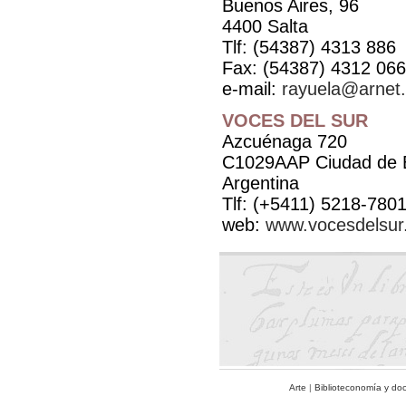
Buenos Aires, 96
4400 Salta
Tlf: (54387) 4313 886
Fax: (54387) 4312 066
e-mail:
rayuela@arnet
VOCES DEL SUR
Azcuénaga 720
C1029AAP Ciudad de 
Argentina
Tlf: (+5411) 5218-7801
web:
www.vocesde
Arte
|
Biblioteconomía y do