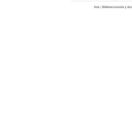
Arte
|
Biblioteconomía y do