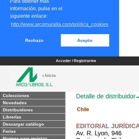
Para obtener más
información, pulse en el
siguiente enlace:
http://www.arcomuralla.com/politica_cookies
Rechazo
Acepto
Acceder / Registrarme
Detalle de distribuidor
Colecciones
Novedades
Chile
Distribuidores
Librerías
Descargar catálogo
EDITORIAL JURÍDICA
Ferias
Av. R. Lyon, 946
Normas para revistas