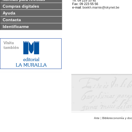
Tlf. 09 225 10 92
Fax: 09 223 55 56
Compras digitales
e-mail:
boekh.marnix@skynet.be
Ayuda
Contacta
Identificarme
Arte
|
Biblioteconomía y do