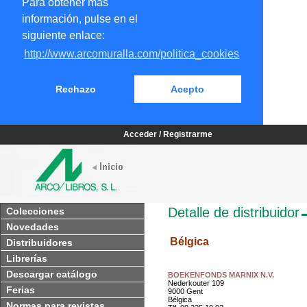
Para obtener más
información, pulse en el
siguiente enlace:
http://www.arcomuralla.com/politica_cookies
Rechazo
Acepto
Acceder / Registrarme
Detalle de distribuidor
Colecciones
Novedades
Bélgica
Distribuidores
Librerías
Descargar catálogo
BOEKENFONDS MARNIX N.V.
Nederkouter 109
Ferias
9000 Gent
Bélgica
Normas para revistas