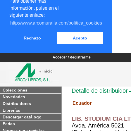
Para obtener más
información, pulse en el
siguiente enlace:
http://www.arcomuralla.com/politica_cookies
Rechazo
Acepto
Acceder / Registrarme
Detalle de distribuidor
Colecciones
Novedades
Ecuador
Distribuidores
Librerías
Descargar catálogo
LIB. STUDIUM CIA L
Ferias
Avda. América 5021
Normas para revistas