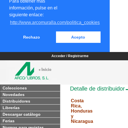
Para obtener más
información, pulse en el
siguiente enlace:
http://www.arcomuralla.com/politica_cookies
Rechazo
Acepto
Acceder / Registrarme
Detalle de distribuidor
Colecciones
Novedades
Costa
Distribuidores
Rica,
Librerías
Honduras
Descargar catálogo
y
Ferias
Nicaragua
Normas para revistas