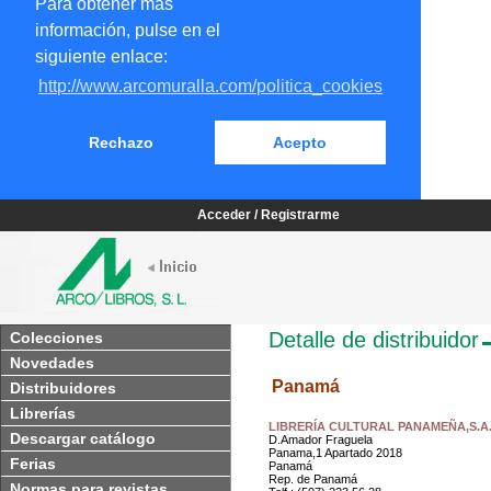
Para obtener más
información, pulse en el
siguiente enlace:
http://www.arcomuralla.com/politica_cookies
Rechazo
Acepto
Acceder / Registrarme
Detalle de distribuidor
Colecciones
Novedades
Panamá
Distribuidores
Librerías
LIBRERÍA CULTURAL PANAMEÑA,S.A
Descargar catálogo
D.Amador Fraguela
Panama,1 Apartado 2018
Ferias
Panamá
Rep. de Panamá
Normas para revistas