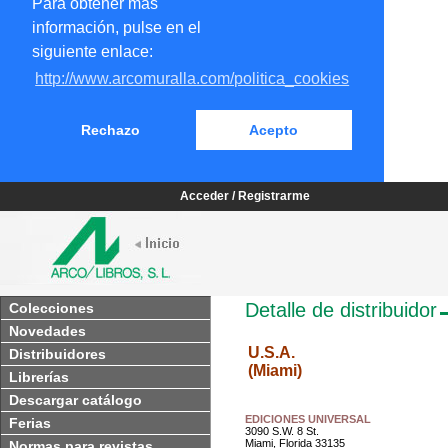
Para obtener más
información, pulse en el
siguiente enlace:
http://www.arcomuralla.com/politica_cookies
Rechazo
Acepto
Acceder / Registrarme
Detalle de distribuidor
Colecciones
Novedades
U.S.A.
Distribuidores
(Miami)
Librerías
Descargar catálogo
EDICIONES UNIVERSAL
Ferias
3090 S.W. 8 St.
Miami, Florida 33135
Normas para revistas