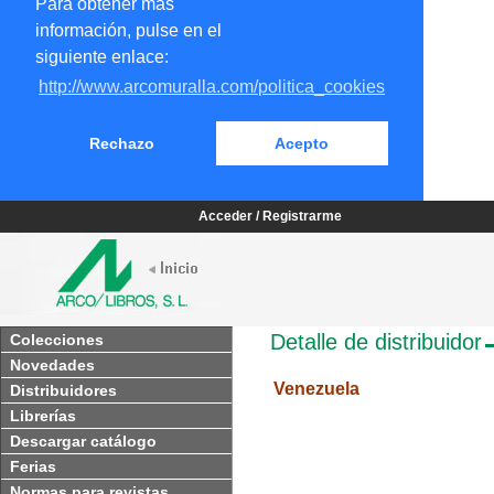
Para obtener más
información, pulse en el
siguiente enlace:
http://www.arcomuralla.com/politica_cookies
Rechazo
Acepto
Acceder / Registrarme
Detalle de distribuidor
Colecciones
Novedades
Venezuela
Distribuidores
Librerías
Descargar catálogo
Ferias
Normas para revistas