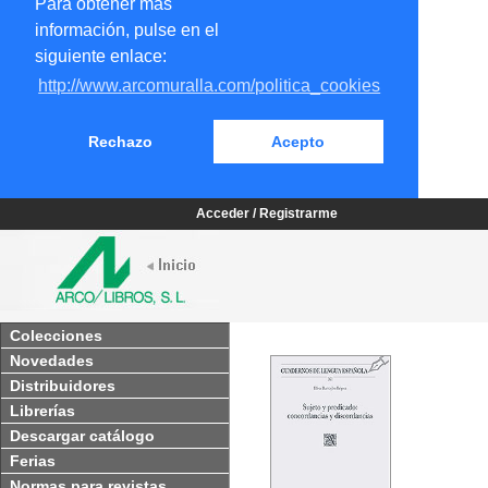
Para obtener más
información, pulse en el
siguiente enlace:
http://www.arcomuralla.com/politica_cookies
Rechazo
Acepto
Acceder / Registrarme
Colecciones
Novedades
Distribuidores
Librerías
Descargar catálogo
Ferias
Normas para revistas