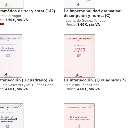
ramática de ser y estar (142)
La impersonalidad gramatical:
descripción y norma (C)
erico Silvagni
cio:
7.50 €, sin IVA
Leonardo Gómez Torrego
tal
Precio:
3.60 €, sin IVA
nterjección (U cuadrado) 76
La interjección. (Q cuadrado) 72
Cueto Vallverdú y Mª J. López Bobo
Mª Jesús López Bobo
cio:
4.60 €, sin IVA
Precio:
4.60 €, sin IVA