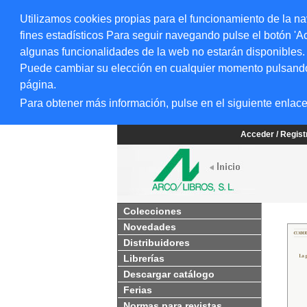
Utilizamos cookies propias para el funcionamiento de la na
fines estadísticos Para seguir navegando pulse el botón 'Ac
algunas funcionalidades de la web no estarán disponibles.
Puede cambiar su elección en cualquier momento pulsando el
página.
Para obtener más información, pulse en el siguiente enlac
Acceder / Regis
Colecciones
Novedades
Distribuidores
Librerías
Descargar catálogo
Ferias
Normas para revistas