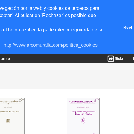
vegación por la web y cookies de terceros para
eptar'. Al pulsar en 'Rechazar' es posible que
Rech
 botón azul en la parte inferior izquierda de la
e:
http://www.arcomuralla.com/politica_cookies
trarme