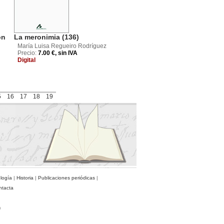
ón
La meronimia (136)
María Luisa Regueiro Rodríguez
Precio:
7.00 €, sin IVA
Digital
5
16
17
18
19
ología
|
Historia
|
Publicaciones periódicas
|
ntacta
)