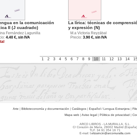
lengua en la comunicación
La lírica: técnicas de comprensi
tica II (J cuadrado)
y expresión (N)
ina Fernández Lagunilla
M.a Victoria Reyzábal
cio:
4.40 €, sin IVA
Precio:
3.90 €, sin IVA
tal
1
2
3
4
5
6
7
8
9
10
11
12
13
14
1
Arte
|
Biblioteconomía y documentación
|
Catálogos
|
Español / Lengua Extranjera
|
Fil
Mapa web
|
Aviso legal
|
Pólitica de privacidad
|
Co
ARCO LIBROS - LA MURALLA, S.L.
C/ Corazón de María, 28002 Madrid (España
TLF. 34 91 354 16 71
E-mail:
l.elizaincin@arcomuralla.com