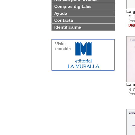
Compras digitales
La g
Ayuda
Fed
Contacta
Pre
Digi
Identificarme
La i
N. 
Pre