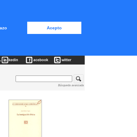
azo
Acepto
Búsqueda avanzada